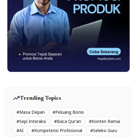
trending_up
Trending Topics
#Masa Depan
#Peluang Bisnis
#Sepi Interaksi
#Baca Qur’an
#Konten Ramai
#AI
#Kompetensi Profesional
#Seleksi Guru