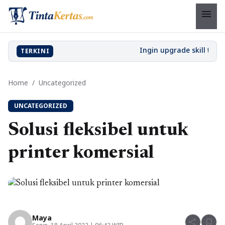
menu
TERKINI
Home
/
Uncategorized
UNCATEGORIZED
Solusi fleksibel untuk
printer komersial
Maya
share
bookmark