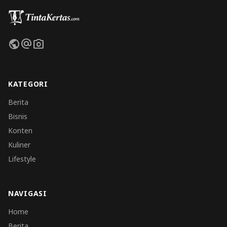
public
alternate_email
photo_camera
KATEGORI
Berita
Bisnis
Konten
Kuliner
Lifestyle
NAVIGASI
Home
Berita