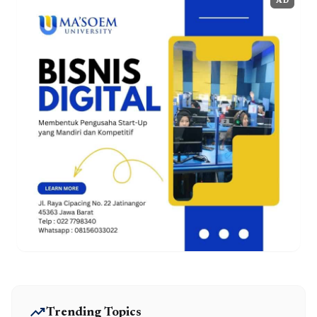
AD
trending_up
Trending Topics