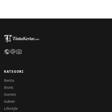
public
alternate_email
photo_camera
KATEGORI
Berita
Bisnis
Konten
Kuliner
Lifestyle